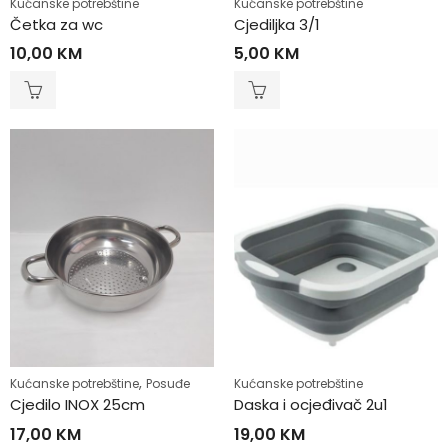
Kućanske potrebštine
Kućanske potrebštine
Četka za wc
Cjediljka 3/1
10,00
KM
5,00
KM
,
Kućanske potrebštine
Posuđe
Kućanske potrebštine
Cjedilo INOX 25cm
Daska i ocjeđivač 2u1
17,00
KM
19,00
KM