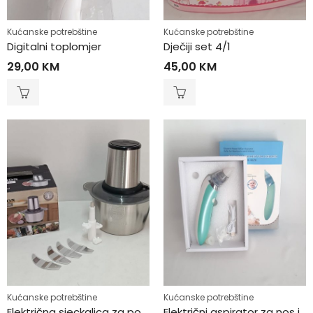
Kućanske potrebštine
Kućanske potrebštine
Digitalni toplomjer
Dječiji set 4/1
29,00
KM
45,00
KM
Kućanske potrebštine
Kućanske potrebštine
Električna sjeckalica za povrće i meso
Električni aspirator za nos i uši