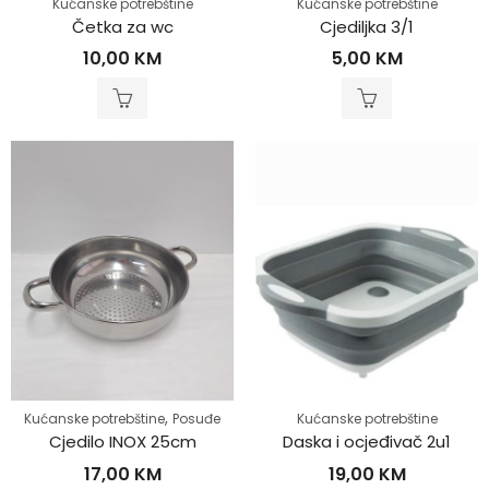
Kućanske potrebštine
Kućanske potrebštine
Četka za wc
Cjediljka 3/1
10,00
KM
5,00
KM
,
Kućanske potrebštine
Posuđe
Kućanske potrebštine
Cjedilo INOX 25cm
Daska i ocjeđivač 2u1
17,00
KM
19,00
KM