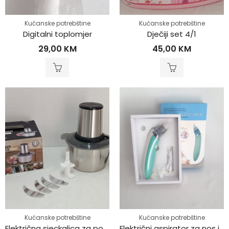
Kućanske potrebštine
Kućanske potrebštine
Digitalni toplomjer
Dječiji set 4/1
29,00
KM
45,00
KM
Kućanske potrebštine
Kućanske potrebštine
Električna sjeckalica za povrće i meso
Električni aspirator za nos i uši