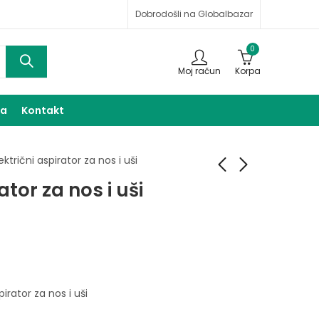
Dobrodošli na Globalbazar
0
Moj račun
Korpa
ma
Kontakt
ektrični aspirator za nos i uši
ator za nos i uši
Piling za noge
FM Radio
17,00
35,00
KM
KM
pirator za nos i uši