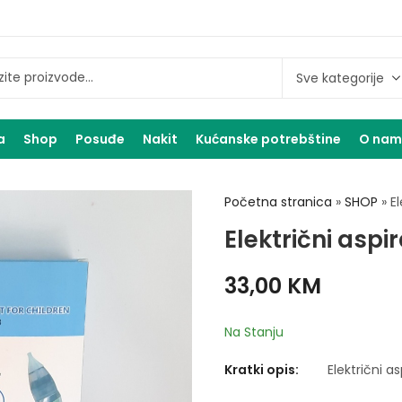
a
Shop
Posuđe
Nakit
Kućanske potrebštine
O na
Početna stranica
»
SHOP
»
El
Električni aspir
33,00
KM
Na Stanju
Kratki opis:
Električni as