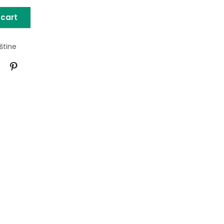
 cart
štine