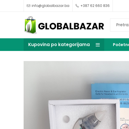
info@globalbazar.ba
+387 62 660 836
Kupovina po kategorijama
Početn