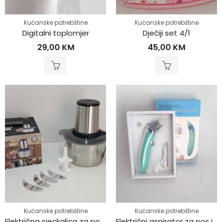
Kućanske potrebštine
Kućanske potrebštine
Digitalni toplomjer
Dječiji set 4/1
29,00
KM
45,00
KM
Kućanske potrebštine
Kućanske potrebštine
Električna sjeckalica za povrće i meso
Električni aspirator za nos i uši