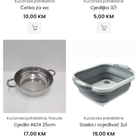
Kućanske potrebštine
Kućanske potrebštine
Četka za wc
Cjediljka 3/1
10,00
KM
5,00
KM
,
Kućanske potrebštine
Posuđe
Kućanske potrebštine
Cjedilo INOX 25cm
Daska i ocjeđivač 2u1
17,00
KM
19,00
KM