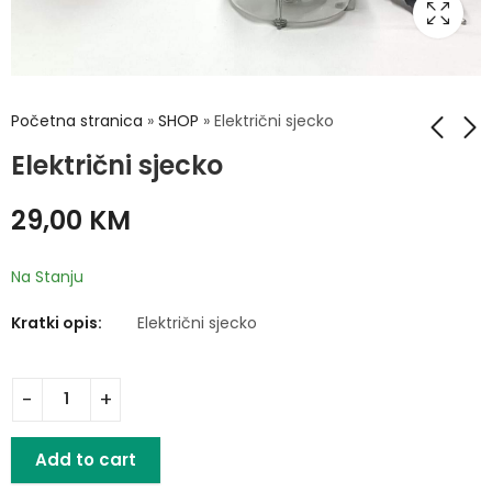
Početna stranica
»
SHOP
»
Električni sjecko
Električni sjecko
Set za desert 6/1
Tepsije emajlirane
29,00
KM
3/1
25,00
KM
29,00
KM
Na Stanju
Kratki opis:
Električni sjecko
Add to cart