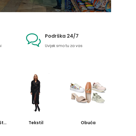
Podrška 24/7
i
Uvijek smo tu za vas
Kućanske potrebštine
Tekstil
Obuća