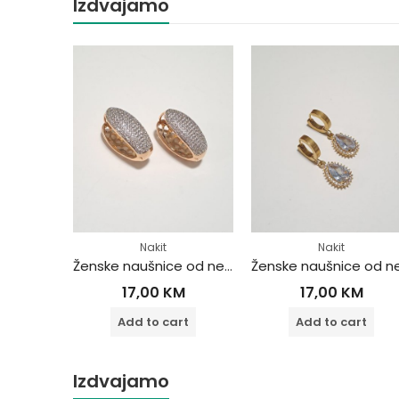
Izdvajamo
Nakit
Nakit
Ženske naušnice od nehrđajućeg čelika
Ženske naušnice od nehrđajućeg čelika
M
17,00
KM
17,00
KM
rt
Add to cart
Add to cart
Izdvajamo