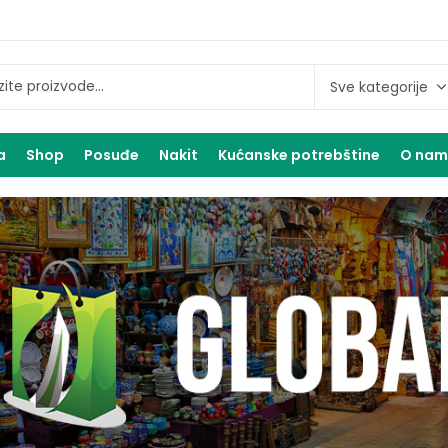
a
Shop
Posuđe
Nakit
Kućanske potrebštine
O na