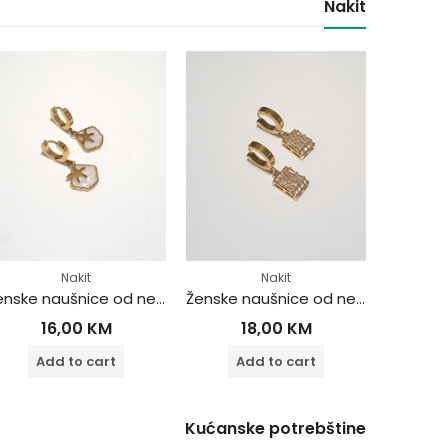
Nakit
Nakit
Nakit
Ženske naušnice od nehrđajućeg čelika
Ženske naušnice od nehrđajućeg čelika
16,00
KM
18,00
KM
Add to cart
Add to cart
A
Kućanske potrebštine