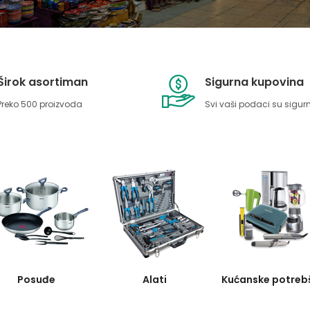
Širok asortiman
Sigurna kupovina
Preko 500 proizvoda
Svi vaši podaci su sigurn
Posuđe
Alati