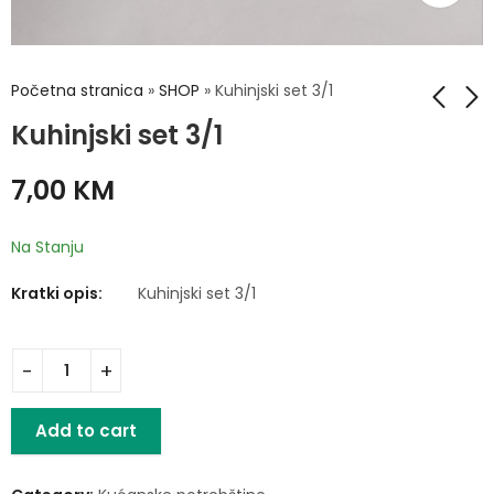
Početna stranica
»
SHOP
»
Kuhinjski set 3/1
Kuhinjski set 3/1
Kuhinjska hvataljka
Otvarač za
7,00
KM
konzerve
5,00
KM
5,00
KM
Na Stanju
Kratki opis:
Kuhinjski set 3/1
Add to cart