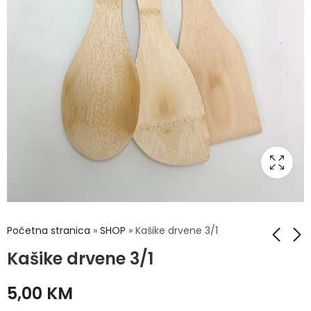
Početna stranica
»
SHOP
»
Kašike drvene 3/1
Kašike drvene 3/1
LED Lampa sa
Daska za meso 2u1
5,00
KM
kontrolerom
19,00
KM