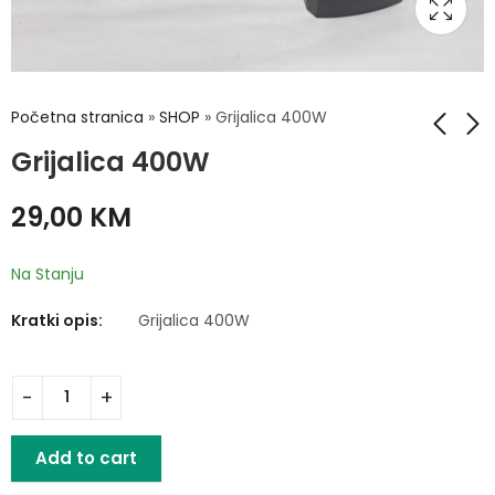
Početna stranica
»
SHOP
»
Grijalica 400W
Grijalica 400W
SANITAS Toplomjer
Silvercrest Bluetooth
29,00
KM
Hands-Free
15,00
KM
komletan set za
29,00
KM
auto
Na Stanju
Kratki opis:
Grijalica 400W
Add to cart