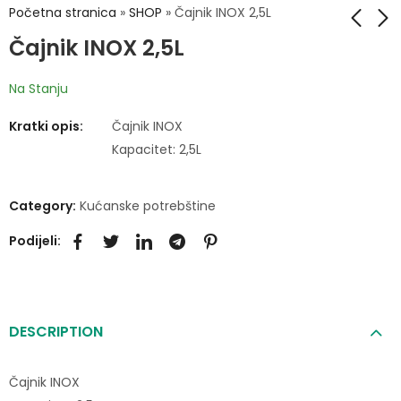
Početna stranica
»
SHOP
»
Čajnik INOX 2,5L
Čajnik INOX 2,5L
Kutija za kruh-
Servis za ručavanje
Na Stanju
limena
porculanski 19/1
25,00
65,00
KM
KM
Kratki opis:
Čajnik INOX
Kapacitet: 2,5L
Category:
Kućanske potrebštine
Podijeli:
DESCRIPTION
Čajnik INOX