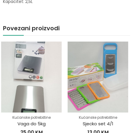
Kapacitet: 2,5L
Povezani proizvodi
 potrebštine
Kućanske potrebštine
Kućanske
 do 5kg
Sjecko set 4/1
Nožev
,00
KM
13,00
KM
35