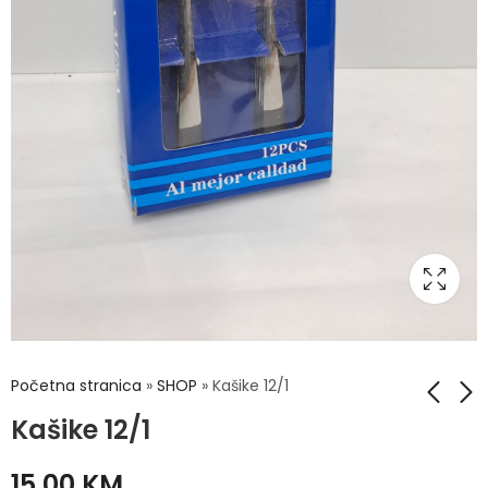
Početna stranica
»
SHOP
»
Kašike 12/1
Kašike 12/1
Korpa za hljeb
Krigle 2/1
15,00
KM