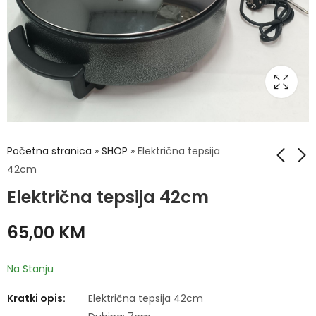
Početna stranica
»
SHOP
»
Električna tepsija
42cm
Električna tepsija 42cm
Lonci INOX SET 4/1
Repulje INOX SET 2/1
49,00
15,00
KM
KM
65,00
KM
Na Stanju
Kratki opis:
Električna tepsija 42cm