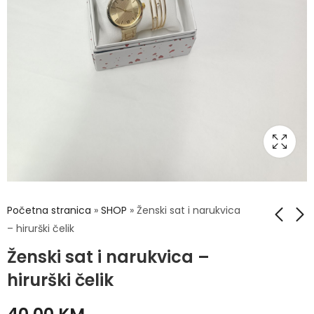
Početna stranica
»
SHOP
»
Ženski sat i narukvica
– hirurški čelik
Ženski sat i narukvica –
Muški sat i narukvica
Ženski sat i
- hirurški čelik
narukvica - hirurški
hirurški čelik
čelik
40,00
KM
40,00
KM