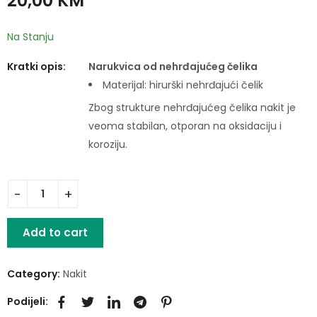
20,00
KM
Na Stanju
Kratki opis:
Narukvica od nehrđajućeg čelika
Materijal: hirurški nehrđajući čelik
Zbog strukture nehrđajućeg čelika nakit je
veoma stabilan, otporan na oksidaciju i
koroziju.
Add to cart
Category:
Nakit
Podijeli: