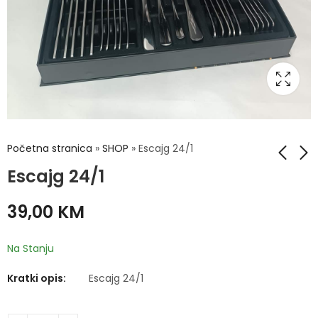
Početna stranica
»
SHOP
»
Escajg 24/1
Escajg 24/1
Set kuhinjski kašika
Čaše stopa 6/1
39,00
KM
6/1 INOX
180ml
29,00
12,00
KM
KM
Na Stanju
Kratki opis:
Escajg 24/1