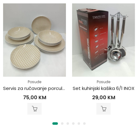
Posuđe
Posuđe
Servis za ručavanje porculan 18/1
Set kuhinjski kašika 6/1 INOX
75,00
KM
29,00
KM