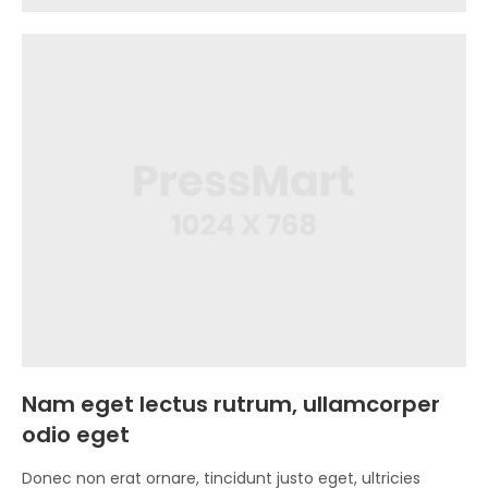
Nam eget lectus rutrum, ullamcorper
odio eget
Donec non erat ornare, tincidunt justo eget, ultricies