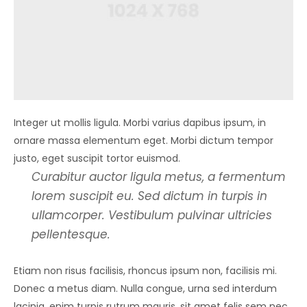
Integer ut mollis ligula. Morbi varius dapibus ipsum, in
ornare massa elementum eget. Morbi dictum tempor
justo, eget suscipit tortor euismod.
Curabitur auctor ligula metus, a fermentum
lorem suscipit eu. Sed dictum in turpis in
ullamcorper. Vestibulum pulvinar ultricies
pellentesque.
Etiam non risus facilisis, rhoncus ipsum non, facilisis mi.
Donec a metus diam. Nulla congue, urna sed interdum
lacinia, enim turpis rutrum mauris, sit amet felis sem nec