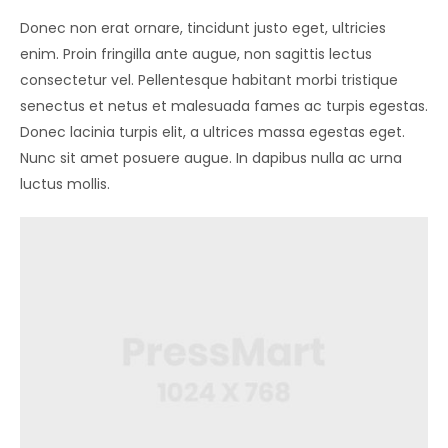
Donec non erat ornare, tincidunt justo eget, ultricies
enim. Proin fringilla ante augue, non sagittis lectus
consectetur vel. Pellentesque habitant morbi tristique
senectus et netus et malesuada fames ac turpis egestas.
Donec lacinia turpis elit, a ultrices massa egestas eget.
Nunc sit amet posuere augue. In dapibus nulla ac urna
luctus mollis.