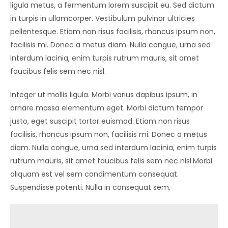
ligula metus, a fermentum lorem suscipit eu. Sed dictum
in turpis in ullamcorper. Vestibulum pulvinar ultricies
pellentesque. Etiam non risus facilisis, rhoncus ipsum non,
facilisis mi. Donec a metus diam. Nulla congue, urna sed
interdum lacinia, enim turpis rutrum mauris, sit amet
faucibus felis sem nec nisl.
Integer ut mollis ligula. Morbi varius dapibus ipsum, in
ornare massa elementum eget. Morbi dictum tempor
justo, eget suscipit tortor euismod. Etiam non risus
facilisis, rhoncus ipsum non, facilisis mi. Donec a metus
diam. Nulla congue, urna sed interdum lacinia, enim turpis
rutrum mauris, sit amet faucibus felis sem nec nisl.Morbi
aliquam est vel sem condimentum consequat.
Suspendisse potenti. Nulla in consequat sem.