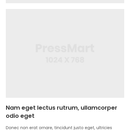
Nam eget lectus rutrum, ullamcorper
odio eget
Donec non erat ornare, tincidunt justo eget, ultricies