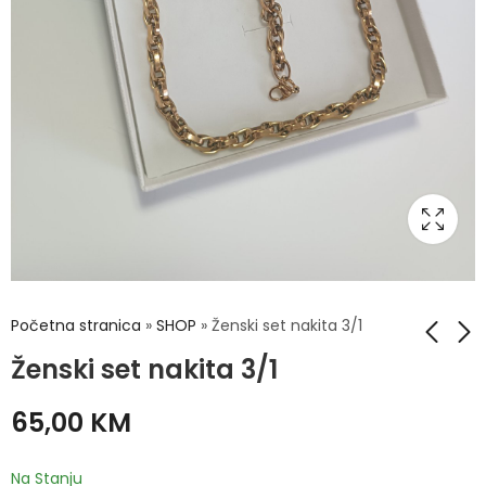
Početna stranica
»
SHOP
»
Ženski set nakita 3/1
Ženski set nakita 3/1
Ženski sat i
Ženski set nakita 3/1
65,00
KM
narukvica - hirurški
65,00
KM
čelik
40,00
KM
Na Stanju