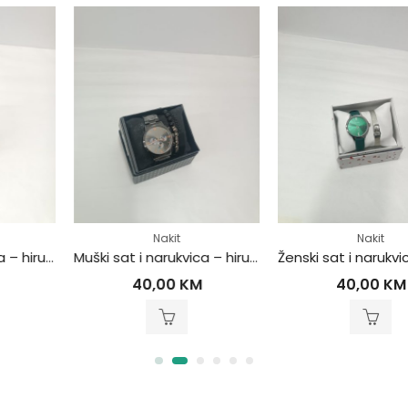
Nakit
Nakit
k
Muški sat i narukvica – hirurški čelik
Ženski sat i narukvica – hirurški čelik
40,00
KM
40,00
KM