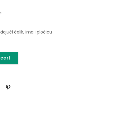
a
e
rđajući čelik, ima i pločicu
 cart