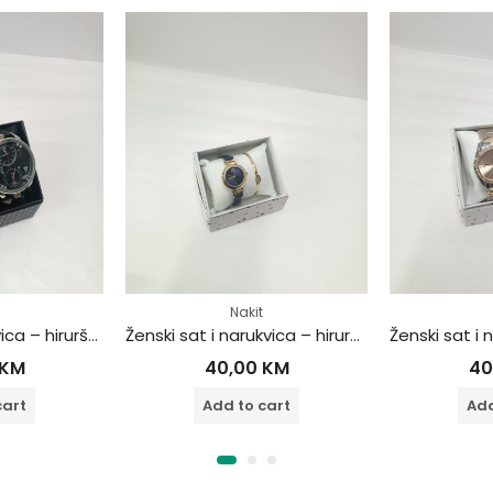
Nakit
Nakit
Ženski sat i narukvica – hirurški čelik
Ženski sat i narukvica – hirurški čelik
,00
KM
40,00
KM
 to cart
Add to cart