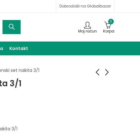
Dobrodošli na Globalbazar
0
Moj račun
Korpa
ma
Kontakt
enski set nakita 3/1
ta 3/1
Ženski set nakita 3/1
Ženski set nakita 3/1
65,00
55,00
KM
KM
akita 3/1