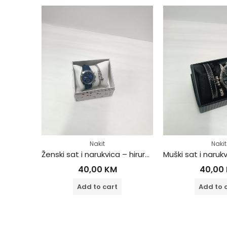
Nakit
Ženski sat i narukvica – hirurški čelik
Muški sat i narukvica – hirurški čelik
KM
40,00
KM
40
cart
Add to cart
Add