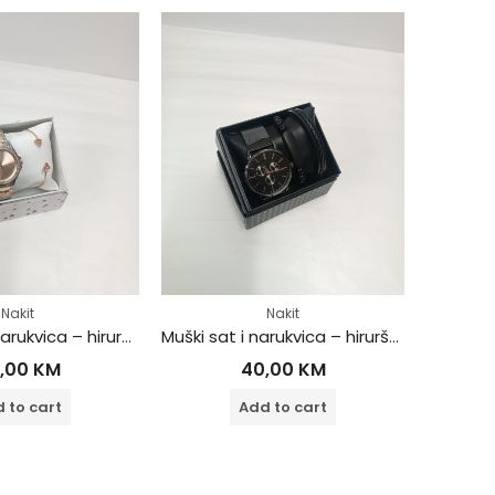
Nakit
Nakit
Muški sat i narukvica – hirurški čelik
Ženski sat i narukvica – hirurški čelik
40,00
KM
40,00
KM
Add to cart
Add to cart