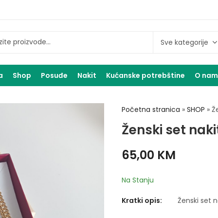
a
Shop
Posuđe
Nakit
Kućanske potrebštine
O na
Početna stranica
»
SHOP
»
Ž
Ženski set naki
65,00
KM
Na Stanju
Kratki opis:
Ženski set n