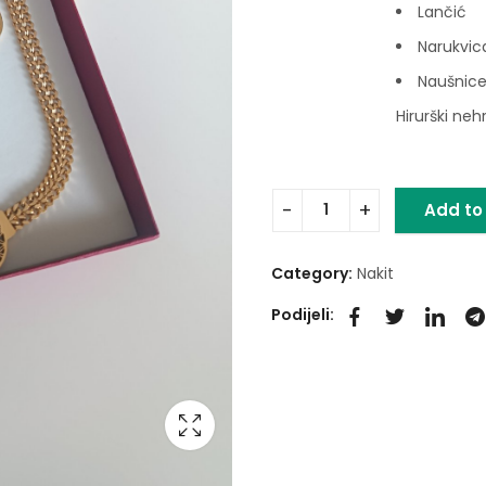
Lančić
Narukvic
Naušnic
Hirurški neh
Add to
Category:
Nakit
Podijeli: