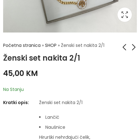
Početna stranica
»
SHOP
»
Ženski set nakita 2/1
Ženski set nakita 2/1
Ženski set nakita 2/1
Ženski set nakita 3/1
45,00
KM
45,00
55,00
KM
KM
Na Stanju
Kratki opis:
Ženski set nakita 2/1
Lančić
Naušnice
Hirurški nehrđajući čelik,