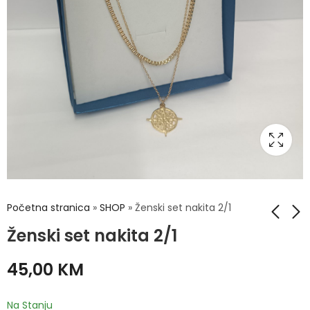
Početna stranica
»
SHOP
»
Ženski set nakita 2/1
Ženski set nakita 2/1
Ženski set nakita 3/1
Muški sat i narukvica
45,00
KM
- hirurški čelik
55,00
KM
40,00
KM
Na Stanju