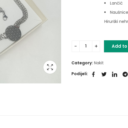
Lančić
Naušnic
Hirurški neh
Add to
Category:
Nakit
Podijeli: