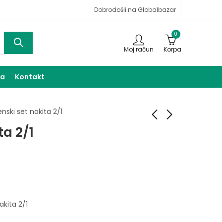
Dobrodošli na Globalbazar
0
Moj račun
Korpa
ma
Kontakt
enski set nakita 2/1
ta 2/1
Ženski set nakita 3/1
Ženski set nakita 3/1
55,00
55,00
KM
KM
akita 2/1