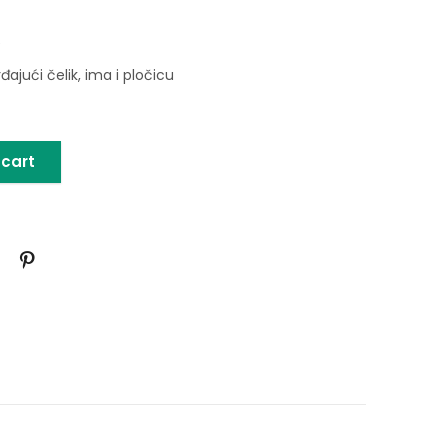
e
rđajući čelik, ima i pločicu
 cart