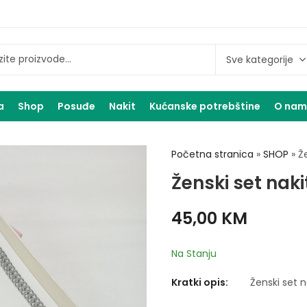
a
Shop
Posuđe
Nakit
Kućanske potrebštine
O na
Početna stranica
»
SHOP
»
Ž
Ženski set naki
45,00
KM
Na Stanju
Kratki opis:
Ženski set n