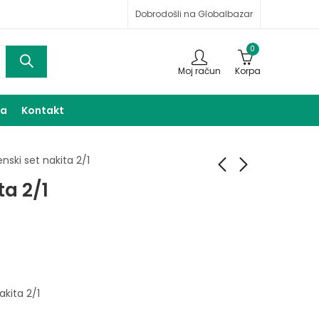
Dobrodošli na Globalbazar
0
Moj račun
Korpa
ma
Kontakt
enski set nakita 2/1
ta 2/1
Ženski set nakita 2/1
Muški sat i narukvica
- hirurški čelik
35,00
KM
40,00
KM
akita 2/1