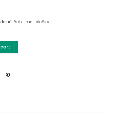
e
rđajući čelik, ima i pločicu
 cart