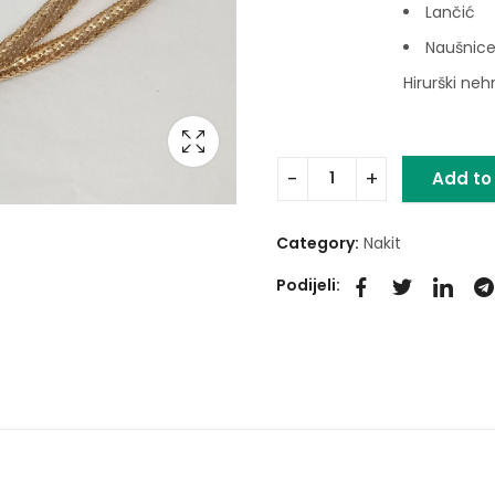
Lančić
Naušnic
Hirurški neh
Add to
Category:
Nakit
Podijeli: