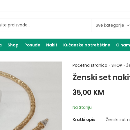
a
Shop
Posuđe
Nakit
Kućanske potrebštine
O na
Početna stranica
»
SHOP
»
Ž
Ženski set naki
35,00
KM
Na Stanju
Kratki opis:
Ženski set n