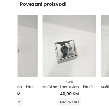
Povezani proizvodi
Nakit
Nakit
Ženski sat i narukvica – hirurški čelik
Muški sat i narukvica – hirurški čelik
40,00
KM
40,00
Add to cart
Add to 