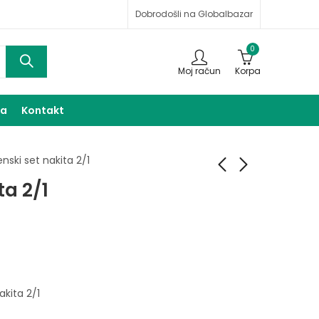
Dobrodošli na Globalbazar
0
Moj račun
Korpa
ma
Kontakt
enski set nakita 2/1
ta 2/1
Ženski set nakita 2/1
Ženski set nakita 3/1
39,00
65,00
KM
KM
akita 2/1