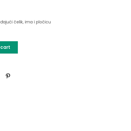
e
rđajući čelik, ima i pločicu
 cart