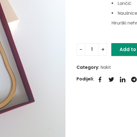
Lančić
Naušnic
Hirurški neh
Add to
Category:
Nakit
Podijeli: