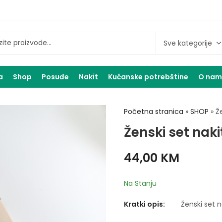
a
Shop
Posuđe
Nakit
Kućanske potrebštine
O na
Početna stranica
»
SHOP
»
Ž
Ženski set naki
44,00
KM
Na Stanju
Kratki opis:
Ženski set n