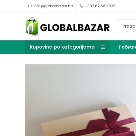
info@globalbazar.ba
+387 62 660 836
Kupovina po kategorijama
Početn