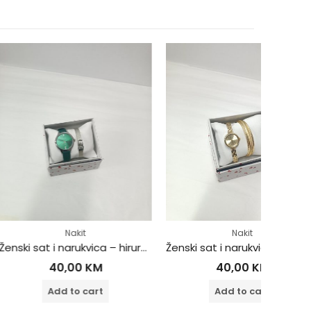
Nakit
Nakit
Ženski sat i narukvica – hirurški čelik
Ženski sat i narukvica – hirurški čelik
,00
KM
40,00
KM
 to cart
Add to cart