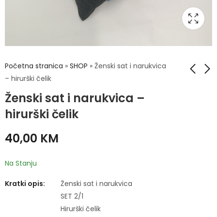
Početna stranica
»
SHOP
»
Ženski sat i narukvica
– hirurški čelik
Ženski sat i narukvica –
Muški sat i narukvica
Narukvica ženska
- hirurški čelik
nehrđajući čelik
hirurški čelik
40,00
20,00
KM
KM
40,00
KM
Na Stanju
Kratki opis:
Ženski sat i narukvica
SET 2/1
Hirurški čelik