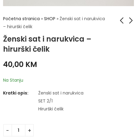
Početna stranica
»
SHOP
»
Ženski sat i narukvica
– hirurški čelik
Ženski sat i narukvica –
Ženski sat i
Ženski sat i
narukvica - hirurški
narukvica - hirurški
hirurški čelik
čelik
čelik
40,00
40,00
KM
KM
40,00
KM
Na Stanju
Kratki opis:
Ženski sat i narukvica
SET 2/1
Hirurški čelik