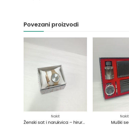
Povezani proizvodi
Nakit
Nakit
Muški sat i narukvica – hirurški čelik
Ženski sat i narukvica – hirurški čelik
Muški se