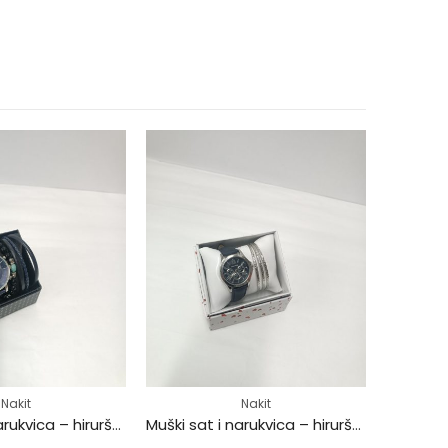
Nakit
Nakit
Muški sat i narukvica – hirurški čelik
Muški sat i narukvica – hirurški čelik