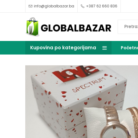
info@globalbazar.ba
+387 62 660 836
Kupovina po kategorijama
Početn