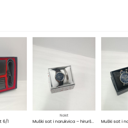
Nakit
t 6/1
Muški sat i narukvica – hirurški čelik