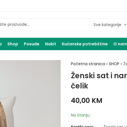
a
Shop
Posuđe
Nakit
Kućanske potrebštine
O na
Početna stranica
»
SHOP
»
Že
Ženski sat i na
čelik
40,00
KM
Na Stanju
Kratki opis:
Ženski sat i