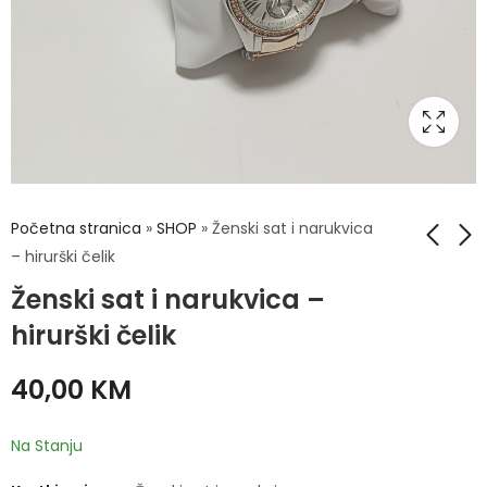
Početna stranica
»
SHOP
»
Ženski sat i narukvica
– hirurški čelik
Ženski sat i narukvica –
Ženski sat i
Ženski sat i
narukvica - hirurški
narukvica - hirurški
hirurški čelik
čelik
čelik
40,00
40,00
KM
KM
40,00
KM
Na Stanju