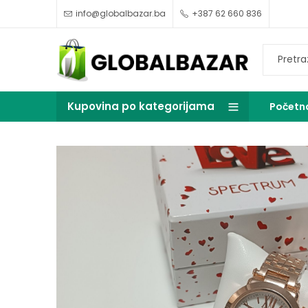
info@globalbazar.ba
+387 62 660 836
Kupovina po kategorijama
Početn