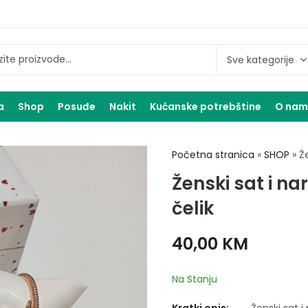
a
Shop
Posuđe
Nakit
Kućanske potrebštine
O na
Početna stranica
»
SHOP
»
Že
Ženski sat i na
čelik
40,00
KM
Na Stanju
Kratki opis:
Ženski sat i