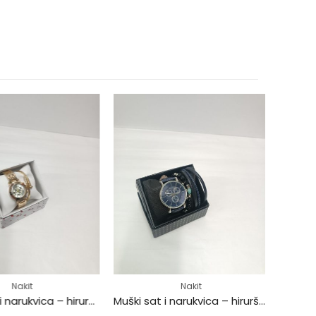
Nakit
Nakit
Ženski sat i narukvica – hirurški čelik
Muški sat i narukvica – hirurški čelik