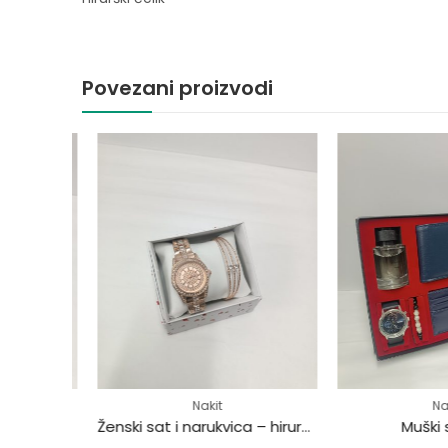
Povezani proizvodi
Nakit
Nakit
Ženski sat i narukvica – hirurški čelik
Ženski sat i narukvica – hirurški čelik
Muški se