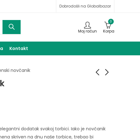
Dobrodošli na Globalbazar
0
Moj račun
Korpa
ma
Kontakt
enski novčanik
k
Ženski novčanik
Ženski novčanik
13,00
13,00
KM
KM
legantni dodatak svakoj torbici. Iako je novčanik
ena skriven na dnu naše torbice, trebao bi