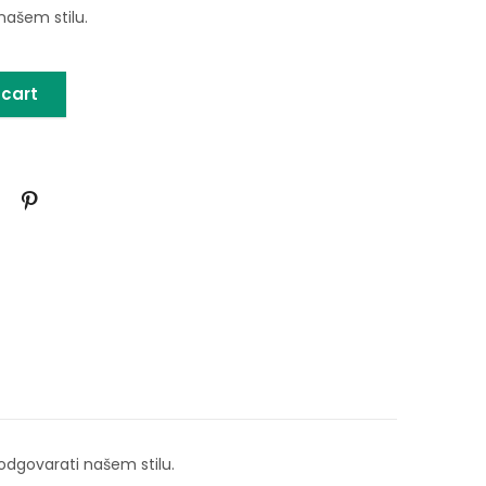
našem stilu.
 cart
odgovarati našem stilu.