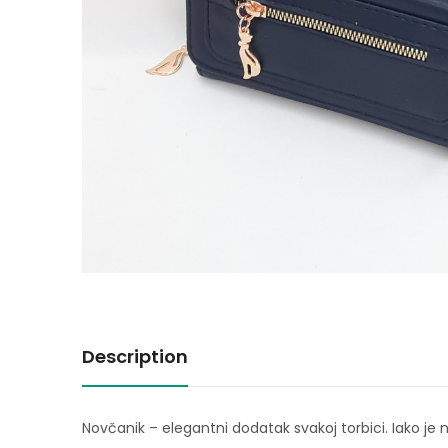
Description
Novčanik – elegantni dodatak svakoj torbici. Iako je