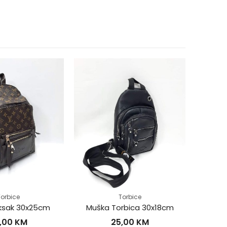
orbice
Torbice
uksak 30x25cm
Muška Torbica 30x18cm
Žens
,00
KM
25,00
KM