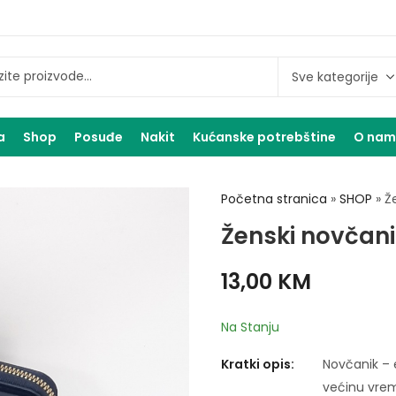
a
Shop
Posuđe
Nakit
Kućanske potrebštine
O na
Početna stranica
»
SHOP
»
Ž
Ženski novčani
13,00
KM
Na Stanju
Kratki opis:
Novčanik – e
većinu vrem