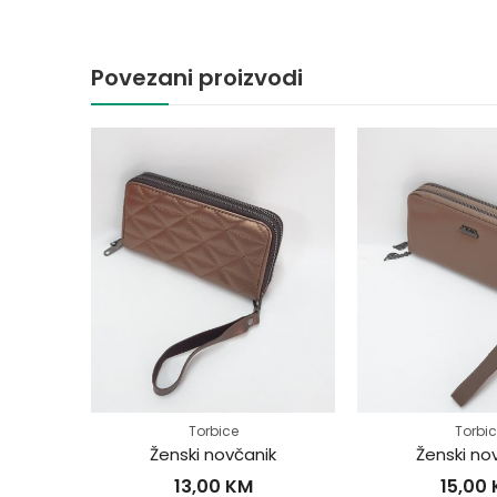
Povezani proizvodi
Torbice
Torbi
ik
Ženski novčanik
Ženski no
13,00
KM
15,00