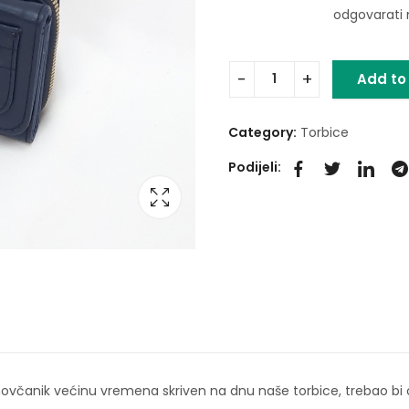
odgovarati 
Add to
Category:
Torbice
Podijeli:
 novčanik većinu vremena skriven na dnu naše torbice, trebao bi 