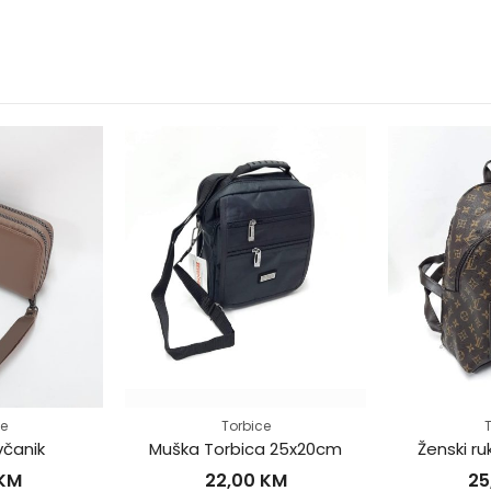
ce
Torbice
T
včanik
Muška Torbica 25x20cm
Ženski r
KM
22,00
KM
25