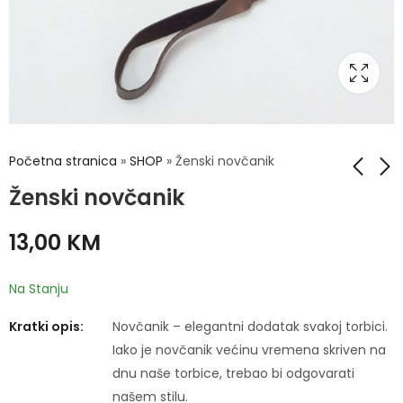
Početna stranica
»
SHOP
»
Ženski novčanik
Ženski novčanik
Ženski novčanik
Ženski novčanik
13,00
KM
13,00
15,00
KM
KM
Na Stanju
Kratki opis:
Novčanik – elegantni dodatak svakoj torbici.
Iako je novčanik većinu vremena skriven na
dnu naše torbice, trebao bi odgovarati
našem stilu.