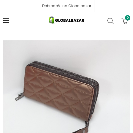
Dobrodošli na Globalbazar
0