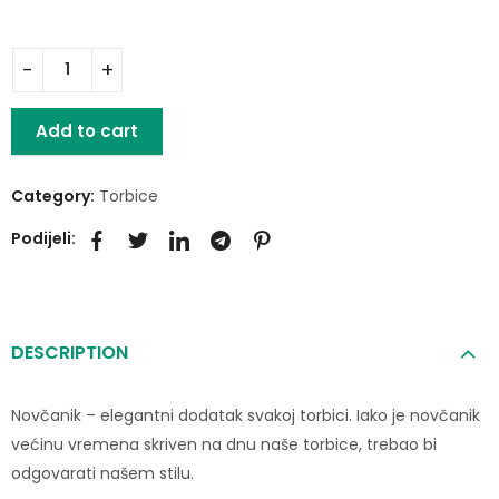
Add to cart
Category:
Torbice
Podijeli:
DESCRIPTION
Novčanik – elegantni dodatak svakoj torbici. Iako je novčanik
većinu vremena skriven na dnu naše torbice, trebao bi
odgovarati našem stilu.