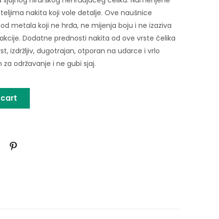
iteljima nakita koji vole detalje. Ove naušnice
od metala koji ne hrđa, ne mijenja boju i ne izaziva
eakcije. Dodatne prednosti nakita od ove vrste čelika
rst, izdržljiv, dugotrajan, otporan na udarce i vrlo
za održavanje i ne gubi sjaj.
 cart