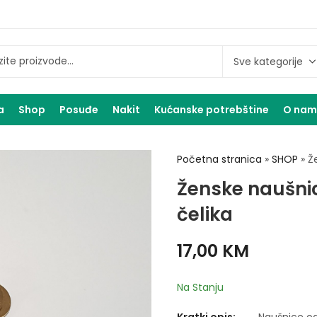
a
Shop
Posuđe
Nakit
Kućanske potrebštine
O na
Početna stranica
»
SHOP
»
Ž
Ženske naušni
čelika
17,00
KM
Na Stanju
Kratki opis:
Naušnice od