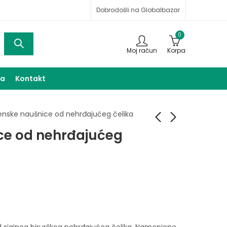
Dobrodošli na Globalbazar
0
Moj račun
Korpa
ma
Kontakt
enske naušnice od nehrđajućeg čelika
ce od nehrđajućeg
Ženske naušnice od
Ženske naušnice od
nehrđajućeg čelika
nehrđajućeg čelika
16,00
18,00
KM
KM
 sjajnog hirurškog nehrđajućeg čelika. Namenjene