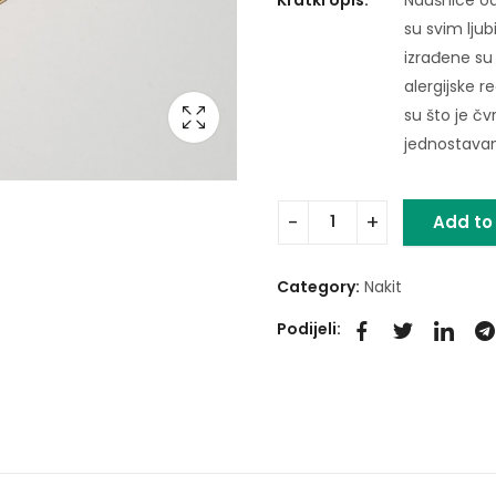
su svim ljub
izrađene su 
alergijske r
su što je čv
jednostavan 
Add to
Category:
Nakit
Podijeli: