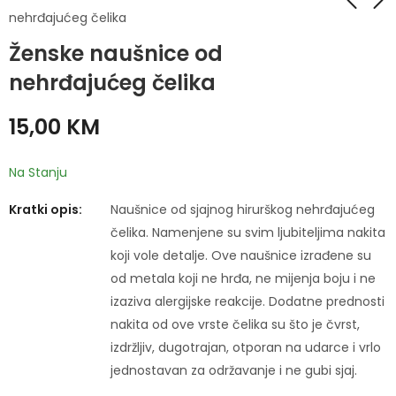
nehrđajućeg čelika
Ženske naušnice od
Ženske naušnice od
Ženske naušnice od
nehrđajućeg čelika
nehrđajućeg čelika
nehrđajućeg čelika
16,00
17,00
KM
KM
15,00
KM
Na Stanju
Kratki opis:
Naušnice od sjajnog hirurškog nehrđajućeg
čelika. Namenjene su svim ljubiteljima nakita
koji vole detalje. Ove naušnice izrađene su
od metala koji ne hrđa, ne mijenja boju i ne
izaziva alergijske reakcije. Dodatne prednosti
nakita od ove vrste čelika su što je čvrst,
izdržljiv, dugotrajan, otporan na udarce i vrlo
jednostavan za održavanje i ne gubi sjaj.