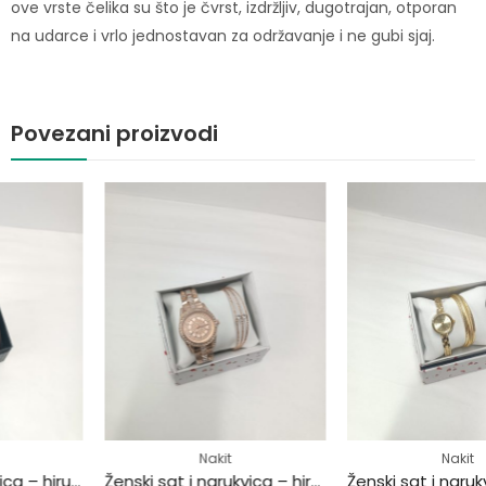
ove vrste čelika su što je čvrst, izdržljiv, dugotrajan, otporan
na udarce i vrlo jednostavan za održavanje i ne gubi sjaj.
Povezani proizvodi
Nakit
Nakit
Muški sat i narukvica – hirurški čelik
Ženski sat i narukvica – hirurški čelik
Ženski