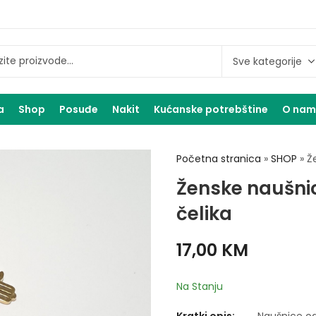
a
Shop
Posuđe
Nakit
Kućanske potrebštine
O na
Početna stranica
»
SHOP
»
Ž
Ženske naušni
čelika
17,00
KM
Na Stanju
Kratki opis:
Naušnice od