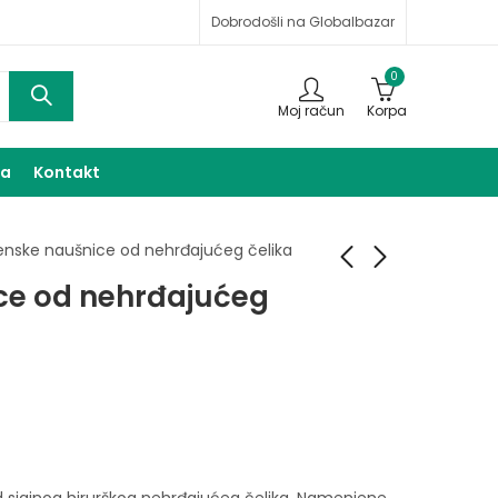
Dobrodošli na Globalbazar
0
Moj račun
Korpa
ma
Kontakt
enske naušnice od nehrđajućeg čelika
ce od nehrđajućeg
Ženske naušnice od
Ženske naušnice od
nehrđajućeg čelika
nehrđajućeg čelika
17,00
17,00
KM
KM
 sjajnog hirurškog nehrđajućeg čelika. Namenjene