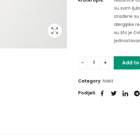
su svim ljub
izrađene su 
alergijske r
su što je čv
jednostavan 
Add to
Category:
Nakit
Podijeli: