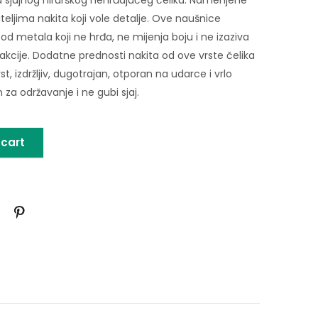
iteljima nakita koji vole detalje. Ove naušnice
od metala koji ne hrđa, ne mijenja boju i ne izaziva
eakcije. Dodatne prednosti nakita od ove vrste čelika
rst, izdržljiv, dugotrajan, otporan na udarce i vrlo
za održavanje i ne gubi sjaj.
 cart