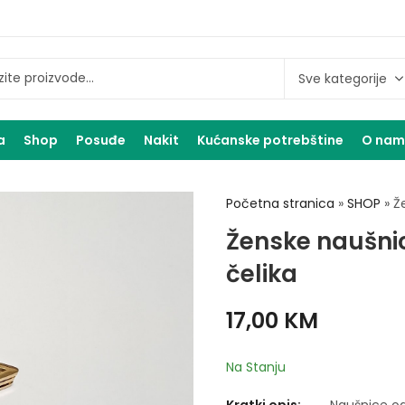
a
Shop
Posuđe
Nakit
Kućanske potrebštine
O na
Početna stranica
»
SHOP
»
Ž
Ženske naušni
čelika
17,00
KM
Na Stanju
Kratki opis:
Naušnice od