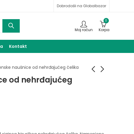
Dobrodošli na Globalbazar
0
Moj račun
Korpa
ma
Kontakt
enske naušnice od nehrđajućeg čelika
ce od nehrđajućeg
Ženske naušnice od
Ženske naušnice od
nehrđajućeg čelika
nehrđajućeg čelika
17,00
17,00
KM
KM
 sjajnog hirurškog nehrđajućeg čelika. Namenjene