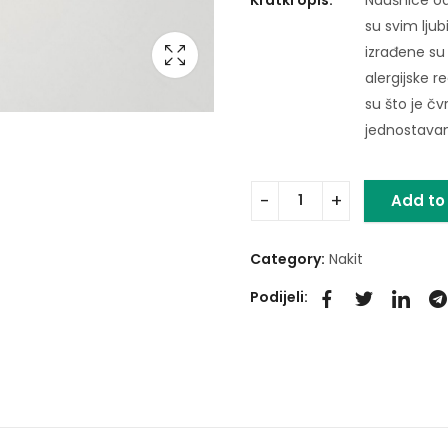
su svim ljub
izrađene su 
alergijske r
su što je čv
jednostavan 
Add to
Category:
Nakit
Podijeli: