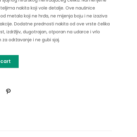
iteljima nakita koji vole detalje. Ove naušnice
od metala koji ne hrđa, ne mijenja boju i ne izaziva
eakcije. Dodatne prednosti nakita od ove vrste čelika
rst, izdržljiv, dugotrajan, otporan na udarce i vrlo
za održavanje i ne gubi sjaj.
 cart