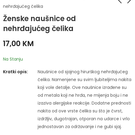
nehrđajućeg čelika
Ženske naušnice od
Ženske naušnice od
Ženske naušnice od
nehrđajućeg čelika
nehrđajućeg čelika
nehrđajućeg čelika
17,00
17,00
KM
KM
17,00
KM
Na Stanju
Kratki opis:
Naušnice od sjajnog hirurškog nehrđajućeg
čelika. Namenjene su svim ljubiteljima nakita
koji vole detalje. Ove naušnice izrađene su
od metala koji ne hrđa, ne mijenja boju i ne
izaziva alergijske reakcije. Dodatne prednosti
nakita od ove vrste čelika su što je čvrst,
izdržljiv, dugotrajan, otporan na udarce i vrlo
jednostavan za održavanje i ne gubi sjaj.