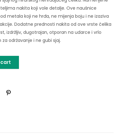
iteljima nakita koji vole detalje. Ove naušnice
od metala koji ne hrđa, ne mijenja boju i ne izaziva
eakcije. Dodatne prednosti nakita od ove vrste čelika
rst, izdržljiv, dugotrajan, otporan na udarce i vrlo
za održavanje i ne gubi sjaj.
 cart