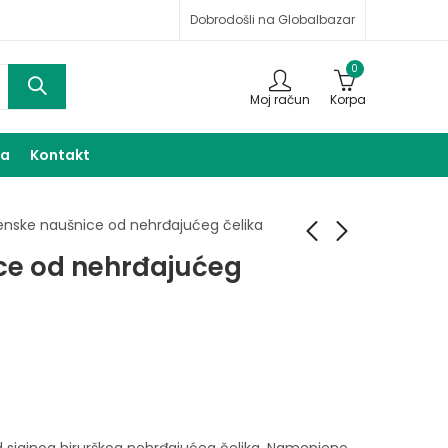
Dobrodošli na Globalbazar
0
Moj račun
Korpa
ma
Kontakt
enske naušnice od nehrđajućeg čelika
ce od nehrđajućeg
Ženske naušnice od
Ženske naušnice od
nehrđajućeg čelika
nehrđajućeg čelika
16,00
17,00
KM
KM
 sjajnog hirurškog nehrđajućeg čelika. Namenjene