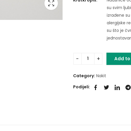
su svim ljub
izrađene su 
alergijske r
su što je čv
jednostavan 
Add to
Category:
Nakit
Podijeli: