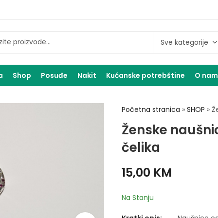
a
Shop
Posuđe
Nakit
Kućanske potrebštine
O na
Početna stranica
»
SHOP
»
Ž
Ženske naušni
čelika
15,00
KM
Na Stanju
Kratki opis:
Naušnice od