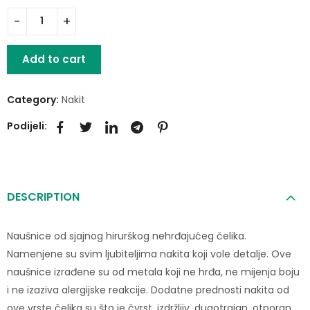
Add to cart
Category:
Nakit
Podijeli:
DESCRIPTION
Naušnice od sjajnog hirurškog nehrđajućeg čelika.
Namenjene su svim ljubiteljima nakita koji vole detalje. Ove
naušnice izrađene su od metala koji ne hrđa, ne mijenja boju
i ne izaziva alergijske reakcije. Dodatne prednosti nakita od
ove vrste čelika su što je čvrst, izdržljiv, dugotrajan, otporan