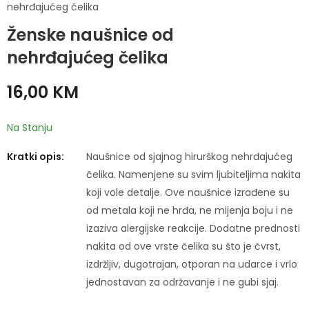
nehrđajućeg čelika
Ženske naušnice od
Ženske naušnice od
Ženske naušnice od
nehrđajućeg čelika
nehrđajućeg čelika
nehrđajućeg čelika
16,00
15,00
KM
KM
16,00
KM
Na Stanju
Kratki opis:
Naušnice od sjajnog hirurškog nehrđajućeg
čelika. Namenjene su svim ljubiteljima nakita
koji vole detalje. Ove naušnice izrađene su
od metala koji ne hrđa, ne mijenja boju i ne
izaziva alergijske reakcije. Dodatne prednosti
nakita od ove vrste čelika su što je čvrst,
izdržljiv, dugotrajan, otporan na udarce i vrlo
jednostavan za održavanje i ne gubi sjaj.