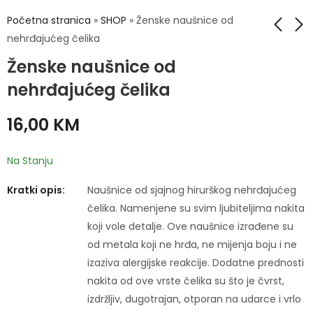
Početna stranica
»
SHOP
»
Ženske naušnice od
nehrđajućeg čelika
Ženske naušnice od
Ženske naušnice od
Ženske naušnice od
nehrđajućeg čelika
nehrđajućeg čelika
nehrđajućeg čelika
18,00
17,00
KM
KM
16,00
KM
Na Stanju
Kratki opis:
Naušnice od sjajnog hirurškog nehrđajućeg
čelika. Namenjene su svim ljubiteljima nakita
koji vole detalje. Ove naušnice izrađene su
od metala koji ne hrđa, ne mijenja boju i ne
izaziva alergijske reakcije. Dodatne prednosti
nakita od ove vrste čelika su što je čvrst,
izdržljiv, dugotrajan, otporan na udarce i vrlo