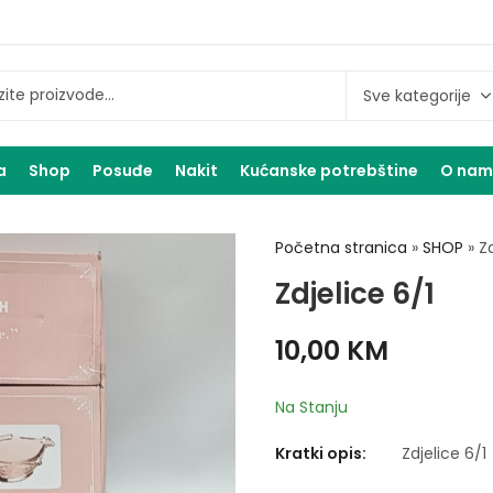
a
Shop
Posuđe
Nakit
Kućanske potrebštine
O na
Početna stranica
»
SHOP
»
Zd
Zdjelice 6/1
10,00
KM
Na Stanju
Kratki opis:
Zdjelice 6/1