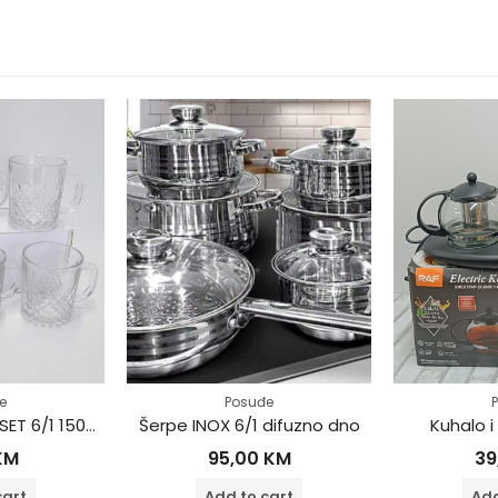
e
Posuđe
Caše sa ručkom SET 6/1 150ml
Šerpe INOX 6/1 difuzno dno
Kuhalo i 
KM
95,00
KM
39
cart
Add to cart
Add