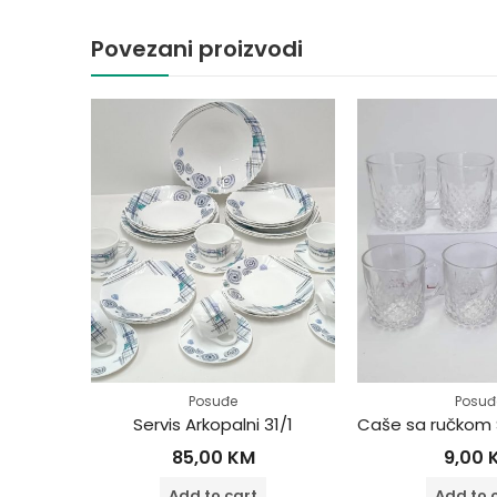
Povezani proizvodi
Posuđe
Posuđ
du
Servis Arkopalni 31/1
85,00
KM
9,00
Add to cart
Add to 