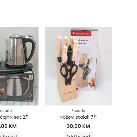
Posuđe
Posuđe
čajnik set 2/1
Noževi stalak 7/1
Peka
,00
KM
30,00
KM
 to cart
Add to cart