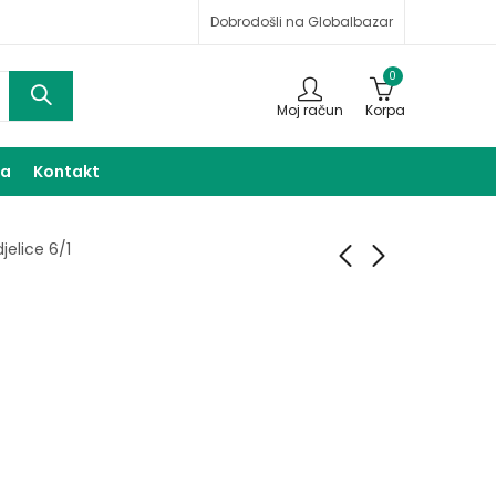
Dobrodošli na Globalbazar
0
Moj račun
Korpa
ma
Kontakt
jelice 6/1
Šolje 6/1 180ml
Zdjelice staklene 6/1
25,00
13,00
KM
KM