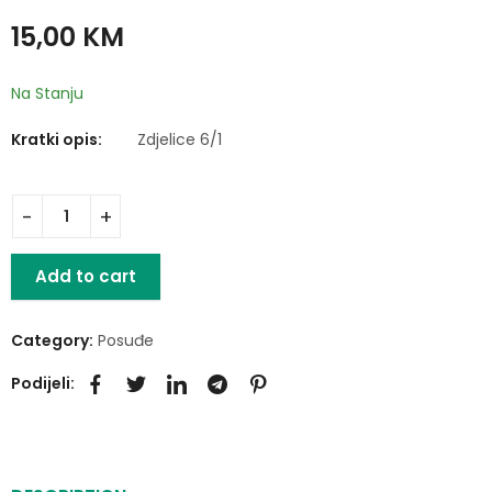
Zdjelice staklene 6/1
Šoljice SET 6/1 180ml
15,00
KM
9,00
25,00
KM
KM
Na Stanju
Kratki opis:
Zdjelice 6/1
Add to cart
Category:
Posuđe
Podijeli: