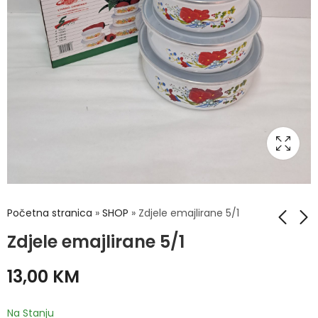
Početna stranica
»
SHOP
»
Zdjele emajlirane 5/1
Zdjele emajlirane 5/1
Zdjele staklene 5/1
Rende za luk
13,00
KM
9,00
7,00
KM
KM
Na Stanju