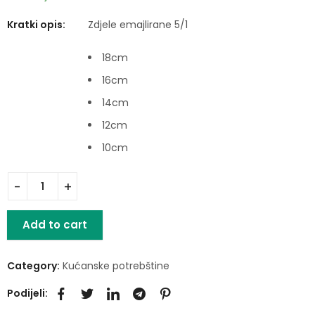
Kratki opis:
Zdjele emajlirane 5/1
18cm
16cm
14cm
12cm
10cm
Add to cart
Category:
Kućanske potrebštine
Podijeli: