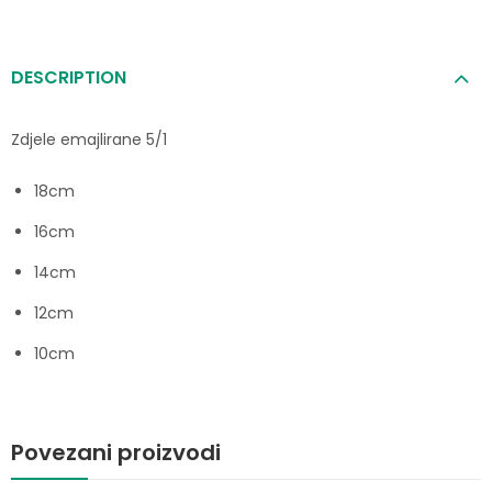
DESCRIPTION
Zdjele emajlirane 5/1
18cm
16cm
14cm
12cm
10cm
Povezani proizvodi