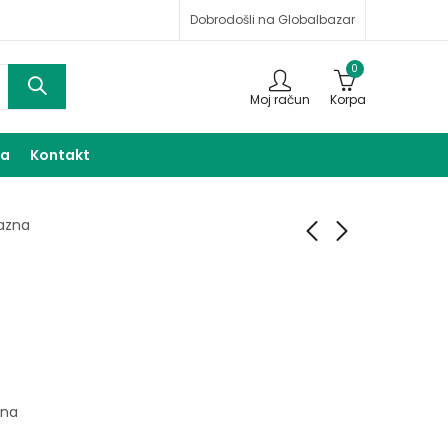
Dobrodošli na Globalbazar
0
Moj račun
Korpa
ma
Kontakt
azna
Vazna
Vazna
9,00
9,00
KM
KM
zna