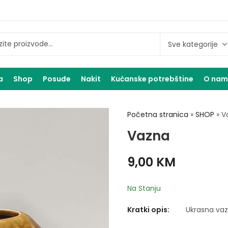
a
Shop
Posuđe
Nakit
Kućanske potrebštine
O na
Početna stranica
»
SHOP
»
V
Vazna
9,00
KM
Na Stanju
Kratki opis:
Ukrasna va