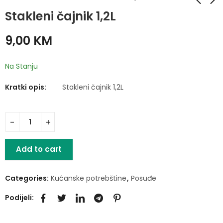
Stakleni čajnik 1,2L
Kuhalo za automobil
Čajnik
9,00
KM
12V 0.5L
6,00
KM
27,00
KM
Na Stanju
Kratki opis:
Stakleni čajnik 1,2L
Add to cart
Categories:
Kućanske potrebštine
,
Posuđe
Podijeli: