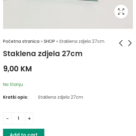
Početna stranica
»
SHOP
»
Staklena zdjela 27cm
Staklena zdjela 27cm
Staklena zdjela
Noževi 6/1
9,00
KM
27cm
19,00
KM
9,00
KM
Na Stanju
Kratki opis:
Staklena zdjela 27cm
Add to cart