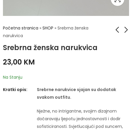
Početna stranica
»
SHOP
»
Srebrna ženska
narukvica
Srebrna ženska narukvica
Srebrna ženska
Srebrna ženska
narukvica
narukvica
23,00
KM
23,00
23,00
KM
KM
Na Stanju
Kratki opis:
Srebrne narukvice sjajan su dodatak
svakom outfitu.
Nježne, no intrigantne, svojim dizajnom
dočaravaju ljepotu jednostavnosti i dodir
sofisticiranosti. Svjetlucajući pod suncem,