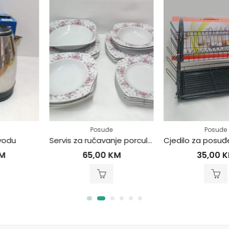
Posuđe
Posuđe
Servis za ručavanje porculanski 19/1
Cjedilo z
65,00
KM
35,00
KM