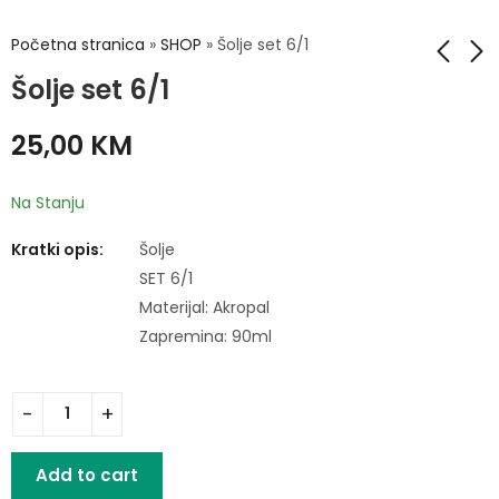
Početna stranica
»
SHOP
»
Šolje set 6/1
Šolje set 6/1
Šolje set 6/1
Šolje set 6/1
25,00
KM
23,00
25,00
KM
KM
Na Stanju
Kratki opis:
Šolje
SET 6/1
Materijal: Akropal
Zapremina: 90ml
Add to cart