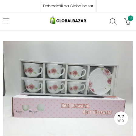
Dobrodošli na Globalbazar
0