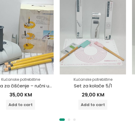
rebštine
Kućanske potrebštine
Kućanske po
Mašina za čišćenje – ručni usisivač
Set za kolače 5/1
Rotirajući 
KM
29,00
KM
30
cart
Add to cart
Add