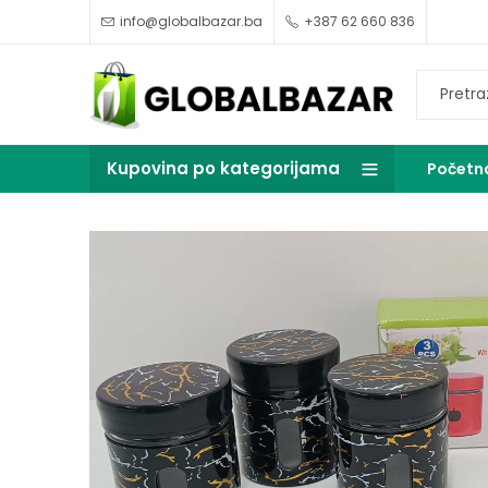
info@globalbazar.ba
+387 62 660 836
Kupovina po kategorijama
Početn