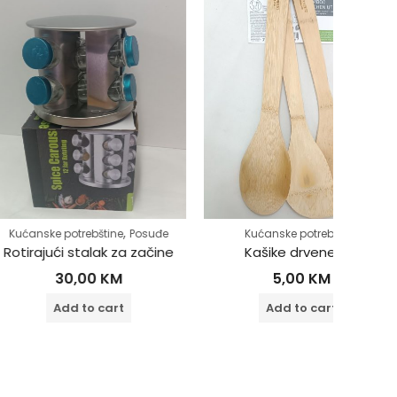
,
trebštine
Posuđe
Kućanske potrebštine
Ku
stalak za začine
Kašike drvene 3/1
Višefu
,00
KM
5,00
KM
 to cart
Add to cart