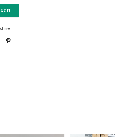
 cart
štine