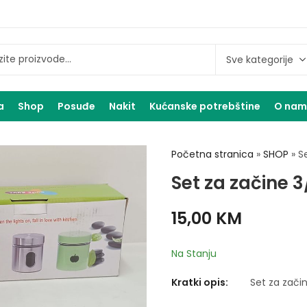
a
Shop
Posuđe
Nakit
Kućanske potrebštine
O na
Početna stranica
»
SHOP
»
S
Set za začine 3
15,00
KM
Na Stanju
Kratki opis:
Set za začin