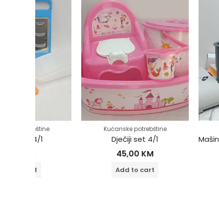
ine
Kućanske potrebštine
Kućanske pot
1
Dječiji set 4/1
45,00
KM
35,00
Add to cart
Add to 