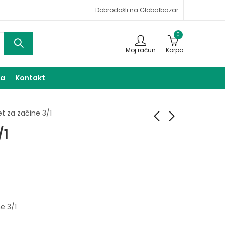
Dobrodošli na Globalbazar
0
Moj račun
Korpa
ma
Kontakt
et za začine 3/1
/1
Staklene zdjelice 2/1
Set za desert 6/1
9,00
25,00
KM
KM
e 3/1