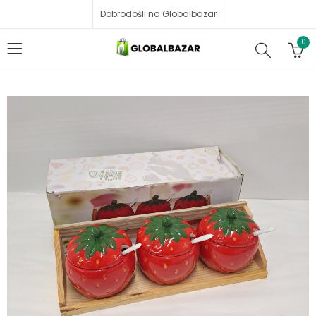
Dobrodošli na Globalbazar
0