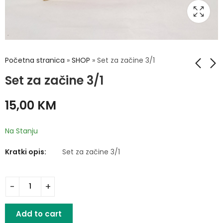
Početna stranica
»
SHOP
»
Set za začine 3/1
Set za začine 3/1
Kalup za tortu
Šolje 6/1 100ml
15,00
KM
26.5cm
25,00
KM
13,00
KM
Na Stanju
Kratki opis:
Set za začine 3/1
Add to cart