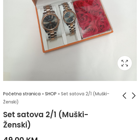
Početna stranica
»
SHOP
»
Set satova 2/1 (Muški-
Ženski)
Set satova 2/1 (Muški-
Set ženski 5/1
Set ženski 2/1
Ženski)
60,00
45,00
KM
KM